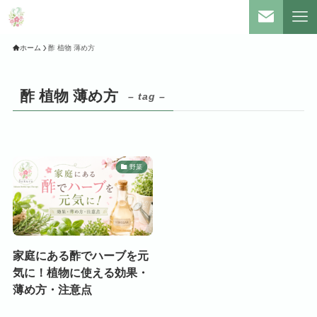
ホーム
酢 植物 薄め方
酢 植物 薄め方
– tag –
野菜
家庭にある酢でハーブを元
気に！植物に使える効果・
薄め方・注意点