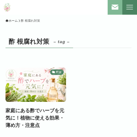
ホーム
酢 根腐れ対策
酢 根腐れ対策
– tag –
野菜
家庭にある酢でハーブを元
気に！植物に使える効果・
薄め方・注意点