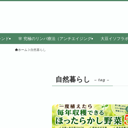
レンド
🌸 究極のリンパ療法（アンチエイジング
大豆イソフラ
ホーム
自然暮らし
自然暮らし
– tag –