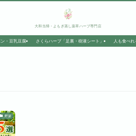
大和当帰・よもぎ蒸し薬草ハーブ専門店
ボン・豆乳豆腐
さくらハーブ「足裏・樹液シート」
人も食べれ
野菜