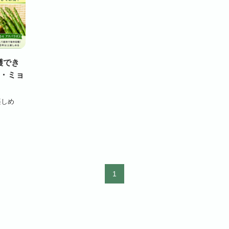
穫でき
葉・ミョ
楽しめ
1