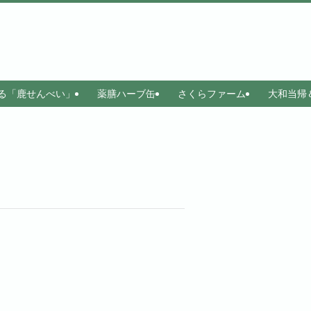
る「鹿せんべい」
薬膳ハーブ缶
さくらファーム
大和当帰