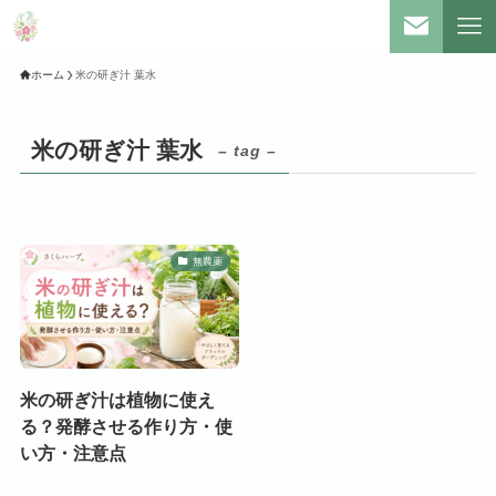
ホーム
米の研ぎ汁 葉水
米の研ぎ汁 葉水
– tag –
無農薬
米の研ぎ汁は植物に使え
る？発酵させる作り方・使
い方・注意点