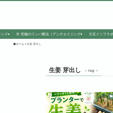
レンド
🌸 究極のリンパ療法（アンチエイジング
大豆イソフラ
ホーム
生姜 芽出し
生姜 芽出し
– tag –