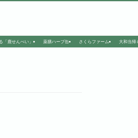
る「鹿せんべい」
薬膳ハーブ缶
さくらファーム
大和当帰