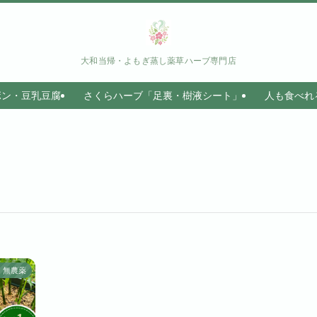
大和当帰・よもぎ蒸し薬草ハーブ専門店
ボン・豆乳豆腐
さくらハーブ「足裏・樹液シート」
人も食べれ
無農薬