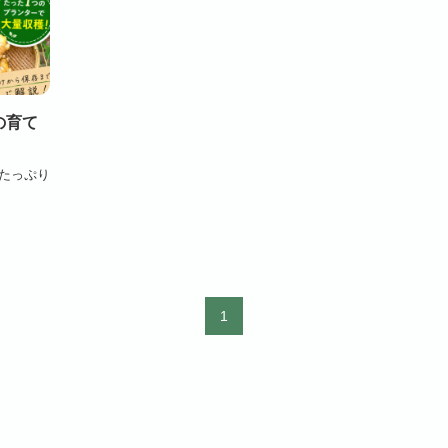
の育て
たっぷり
1