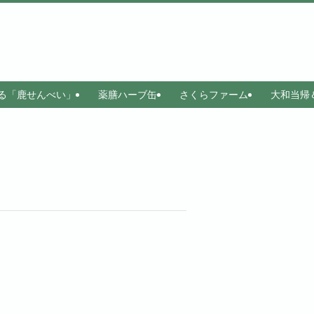
る「鹿せんべい」
薬膳ハーブ缶
さくらファーム
大和当帰