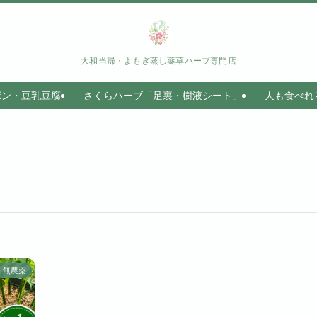
大和当帰・よもぎ蒸し薬草ハーブ専門店
ボン・豆乳豆腐
さくらハーブ「足裏・樹液シート」
人も食べれ
無農薬