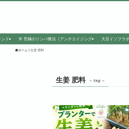
レンド
🌸 究極のリンパ療法（アンチエイジング
大豆イソフラ
ホーム
生姜 肥料
生姜 肥料
– tag –