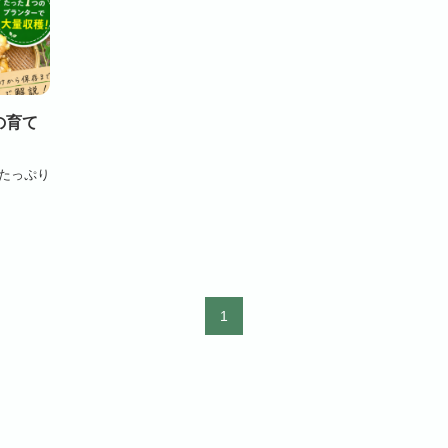
の育て
たっぷり
1