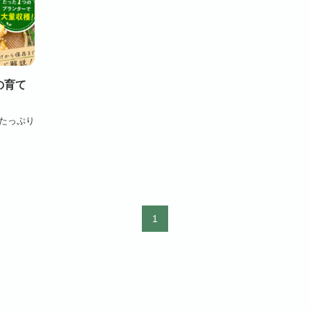
の育て
たっぷり
1