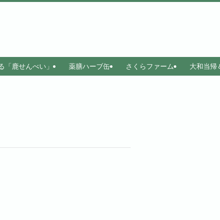
る「鹿せんべい」
薬膳ハーブ缶
さくらファーム
大和当帰