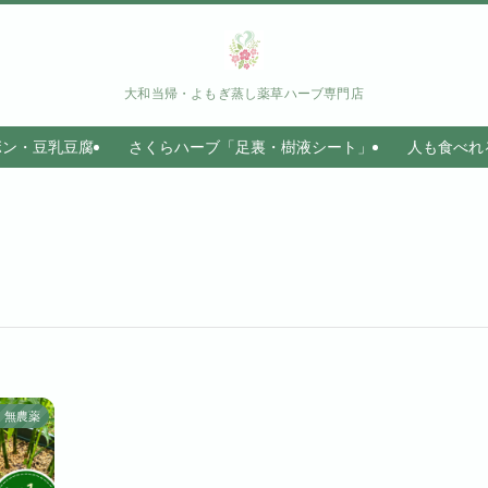
大和当帰・よもぎ蒸し薬草ハーブ専門店
ボン・豆乳豆腐
さくらハーブ「足裏・樹液シート」
人も食べれ
無農薬