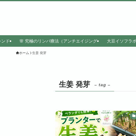
レンド
🌸 究極のリンパ療法（アンチエイジング
大豆イソフラ
ホーム
生姜 発芽
生姜 発芽
– tag –