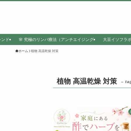
レンド
🌸 究極のリンパ療法（アンチエイジング
大豆イソフラ
ホーム
植物 高温乾燥 対策
植物 高温乾燥 対策
– ta