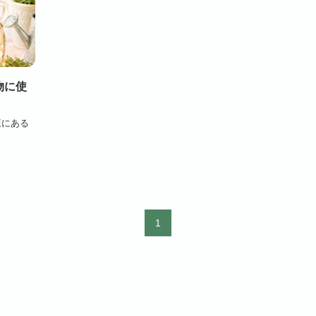
物に使
庭にある
1