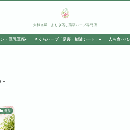
大和当帰・よもぎ蒸し薬草ハーブ専門店
ボン・豆乳豆腐
さくらハーブ「足裏・樹液シート」
人も食べれ
g –
野菜