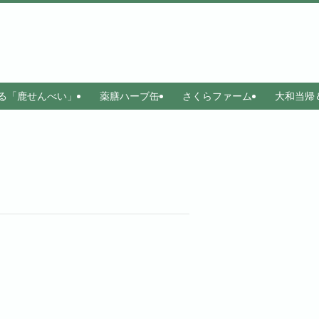
る「鹿せんべい」
薬膳ハーブ缶
さくらファーム
大和当帰