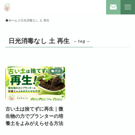
ホーム
日光消毒なし 土 再生
日光消毒なし 土 再生
– tag –
野菜
古い土は捨てずに再生｜微
生物の力でプランターの培
養土をよみがえらせる方法