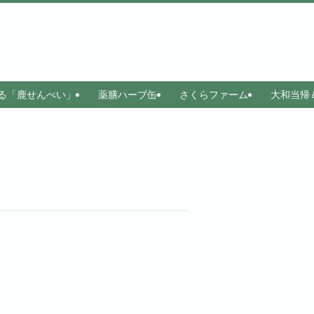
る「鹿せんべい」
薬膳ハーブ缶
さくらファーム
大和当帰