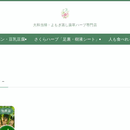
大和当帰・よもぎ蒸し薬草ハーブ専門店
ボン・豆乳豆腐
さくらハーブ「足裏・樹液シート」
人も食べれ
g –
無農薬