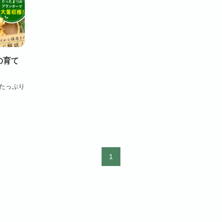
の育て
たっぷり
1