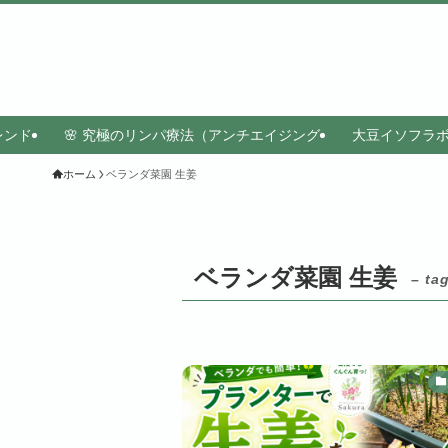
レンド
🌸 究極のリンパ療法（アンチエイジング
大豆イソフラ
ホーム
ベランダ菜園 生姜
ベランダ菜園 生姜
– ta