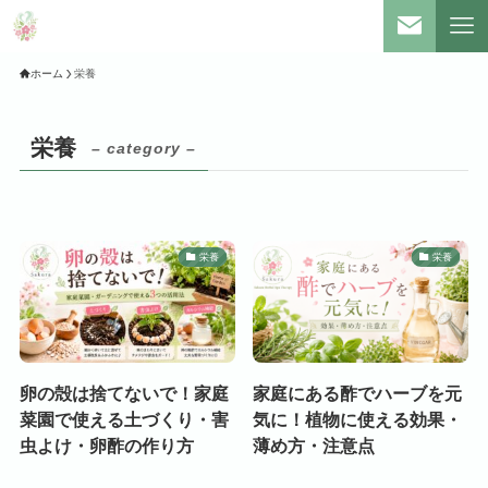
ホーム
栄養
栄養
– category –
栄養
栄養
卵の殻は捨てないで！家庭
家庭にある酢でハーブを元
菜園で使える土づくり・害
気に！植物に使える効果・
虫よけ・卵酢の作り方
薄め方・注意点