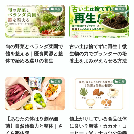
栄養
栄養
旬の野菜とベランダ菜園で
古い土は捨てずに再生｜微
體を整える｜医食同源と整
生物の力でプランターの培
体で始める巡りの養生
養土をよみがえらせる方法
栄養
栄養
【あなたの体は９割が細
値上がりしている食品は体
菌】自然治癒力と整体｜さ
に良い？海藻・カカオ・コ
くら整体院
ーヒー・米・ナッツの栄養