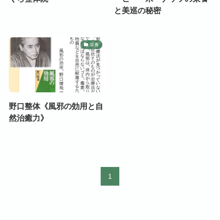
と美巡の秘密
栄養
野口整体《風邪の効用と自
然治癒力》
1