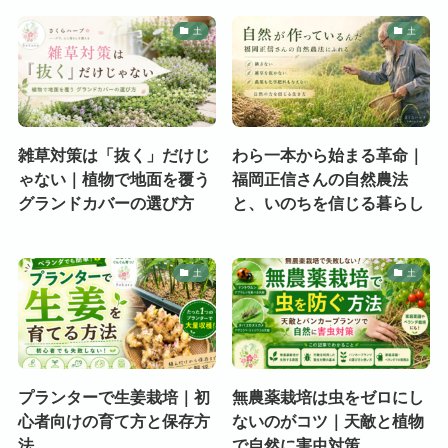
土
土
雑草対策は「抜く」だけじ
わら一本から始まる革命｜
ゃない｜植物で地面を覆う
福岡正信さんの自然農法
グランドカバーの選び方
と、いのちを信じる暮らし
土
土
プランターで生姜栽培｜初
無農薬栽培は虫をゼロにし
心者向けの育て方と保存方
ないのがコツ｜天敵と植物
法
で自然に害虫対策