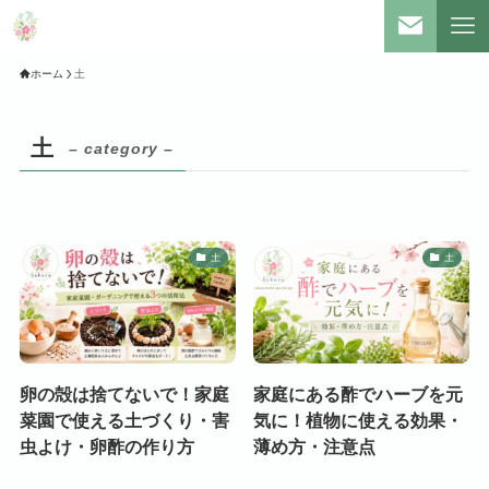
ホーム
土
土
– category –
土
土
卵の殻は捨てないで！家庭
家庭にある酢でハーブを元
菜園で使える土づくり・害
気に！植物に使える効果・
虫よけ・卵酢の作り方
薄め方・注意点